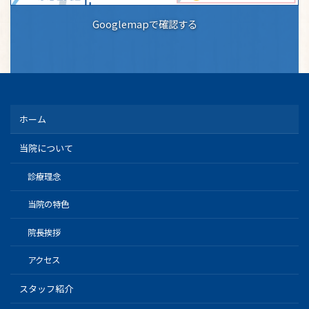
Googlemapで確認する
ホーム
当院について
診療理念
当院の特色
院長挨拶
アクセス
スタッフ紹介