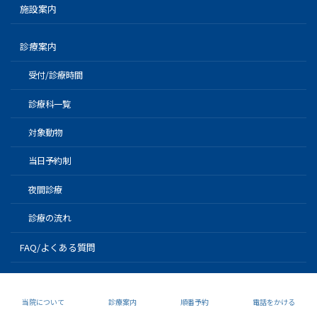
施設案内
診療案内
受付/診療時間
診療科一覧
対象動物
当日予約制
夜間診療
診療の流れ
FAQ/よくある質問
予約システム
当院について
診療案内
順番予約
電話をかける
初診の方へ