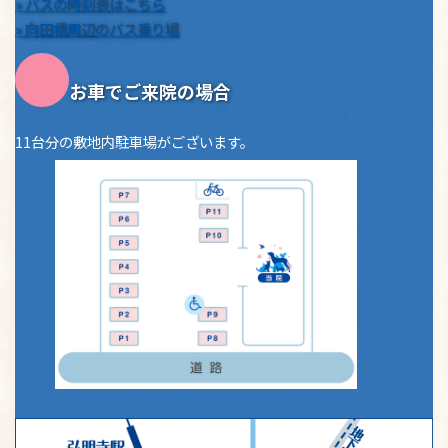
» バスの時刻表はこちら
» 向田橋周辺のバス乗り場
お車でご来院の場合
11台分の敷地内駐車場がございます。