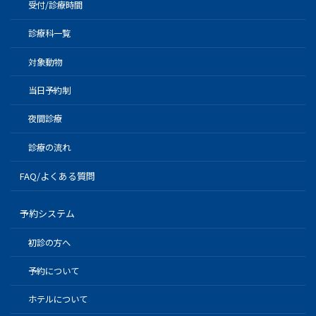
受付/診療時間
診療科一覧
対象動物
当日予約制
夜間診療
診療の流れ
FAQ/よくある質問
予約システム
初診の方へ
予約について
ホテルについて