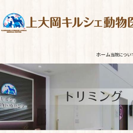
コ
ナ
ン
ビ
テ
ゲ
ン
ー
ツ
シ
へ
ョ
ス
ン
ホーム
当院につい
キ
に
ッ
移
プ
動
トリミング 