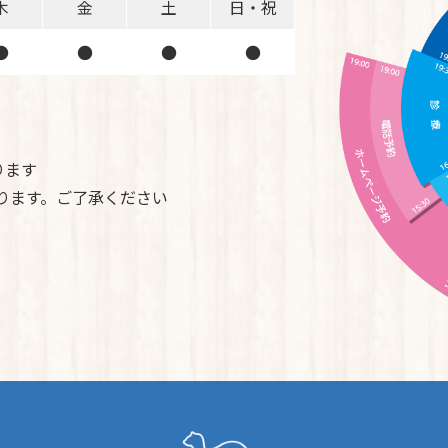
木
金
土
日・祝
●
●
●
●
ります
ております。ご了承ください