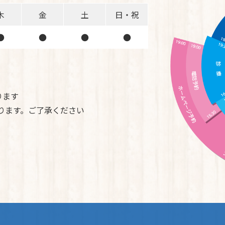
木
金
土
日・祝
●
●
●
●
ります
ております。ご了承ください