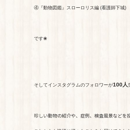
④『動物図鑑』スローロリス編 (看護師下城)
です❀
100人
そしてインスタグラムのフォロワーが
珍しい動物の紹介や、症例、検査風景などを