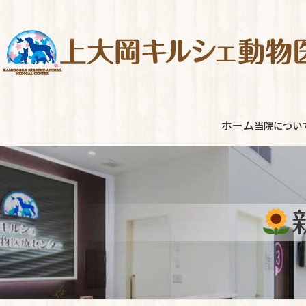
コ
ナ
ン
ビ
テ
ゲ
ン
ー
ツ
シ
へ
ョ
ス
ン
ホーム
当院につい
キ
に
ッ
移
プ
動