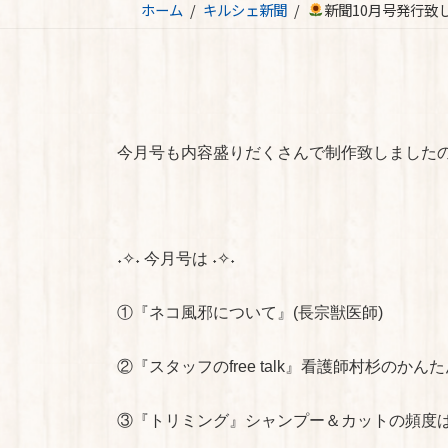
ホーム
キルシェ新聞
新聞10月号発行致
今月号も内容盛りだくさんで制作致しました
˖✧˖ 今月号は ˖✧˖
①『ネコ風邪について』(長宗獣医師)
②『スタッフのfree talk』看護師村杉のか
③『トリミング』シャンプー＆カットの頻度