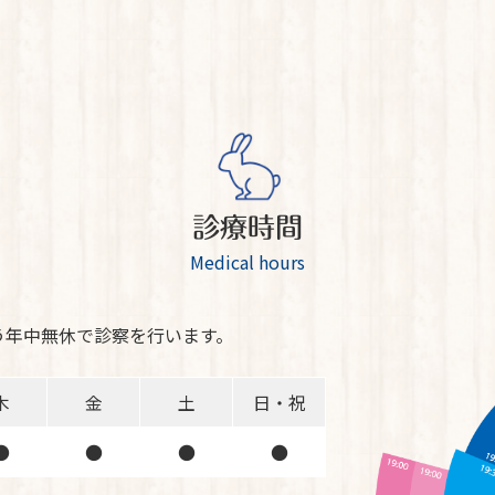
診療時間
Medical hours
う年中無休で診察を行います。
木
金
土
日・祝
●
●
●
●