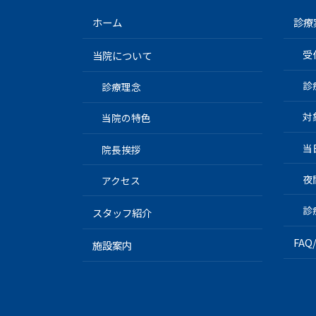
ホーム
診療
受
当院について
診
診療理念
対
当院の特色
当
院長挨拶
夜
アクセス
診
スタッフ紹介
FA
施設案内