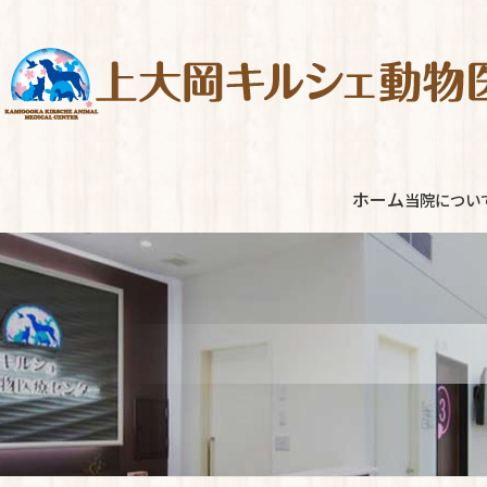
コ
ナ
ン
ビ
テ
ゲ
ン
ー
ツ
シ
へ
ョ
ス
ン
ホーム
当院につい
キ
に
ッ
移
プ
動