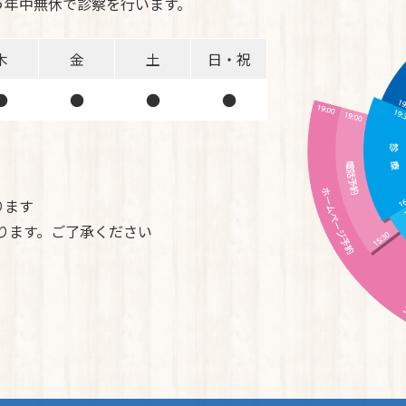
う年中無休で診察を行います。
木
金
土
日・祝
●
●
●
●
ります
ております。ご了承ください