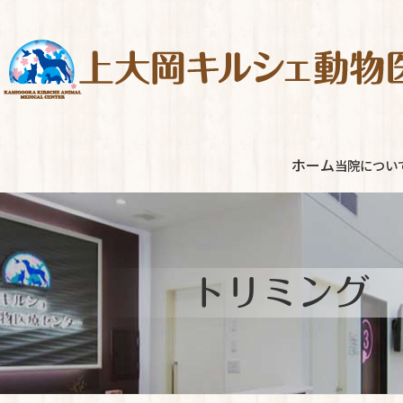
コ
ナ
ン
ビ
テ
ゲ
ン
ー
ツ
シ
へ
ョ
ス
ン
ホーム
当院につい
キ
に
ッ
移
プ
動
トリミング 