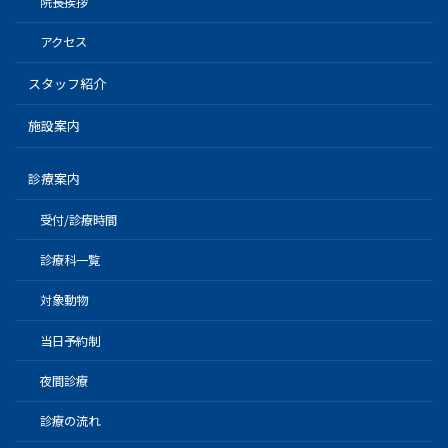
院長挨拶
アクセス
スタッフ紹介
施設案内
診療案内
受付/診療時間
診療科一覧
対象動物
当日予約制
夜間診療
診療の流れ