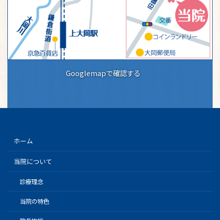
Googlemapで確認する
ホーム
当院について
診療理念
当院の特色