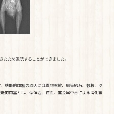
てきたため退院することができました。
す。機能的閉塞の原因には異物誤飲、腸管結石、穀粒、グ
機能的閉塞とは、低体温、貧血、重金属中毒による消化管