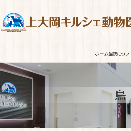
コ
ナ
ン
ビ
テ
ゲ
ン
ー
ツ
シ
へ
ョ
ス
ン
ホーム
当院につい
キ
に
ッ
移
プ
動
鳥