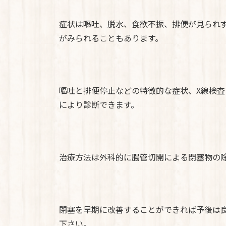
症状は嘔吐、脱水、食欲不振、排便が見られ
がみられることもあります。
嘔吐と排便停止などの特徴的な症状、X線検
により診断できます。
治療方法は外科的に腸管切開による閉塞物の
閉塞を早期に改善することができれば予後は
下さい。