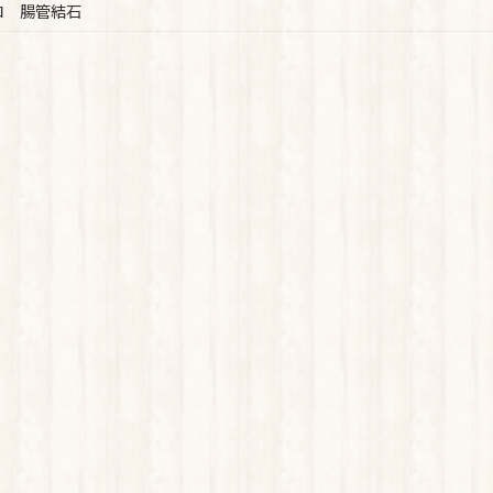
コ 腸管結石