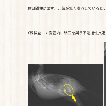
数日間便が出ず、元気が無く膨羽していると
X線検査にて腸管内に結石を疑う不透過性亢進