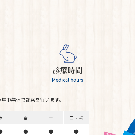
診療時間
Medical hours
う年中無休で診察を行います。
木
金
土
日・祝
●
●
●
●