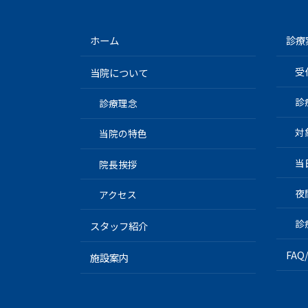
ホーム
診療
受
当院について
診
診療理念
対
当院の特色
当
院長挨拶
夜
アクセス
診
スタッフ紹介
FA
施設案内