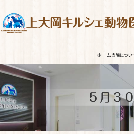
コ
ナ
ン
ビ
テ
ゲ
ン
ー
ツ
シ
へ
ョ
ス
ン
ホーム
当院につい
キ
に
ッ
移
プ
動
５月３